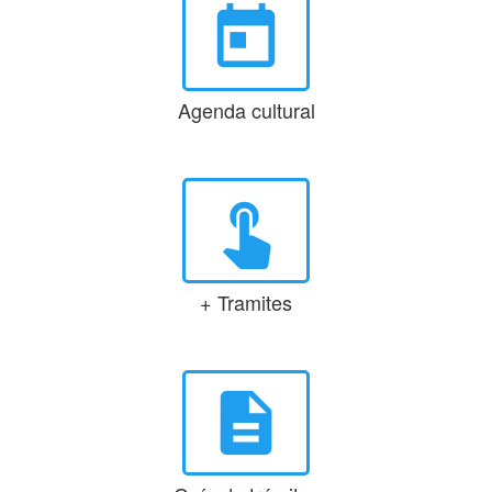
today
Agenda cultural
touch_app
+ Tramites
description