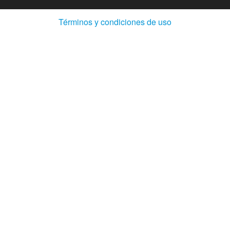
(Abre
Términos y condiciones de uso
en
ventana
nueva)