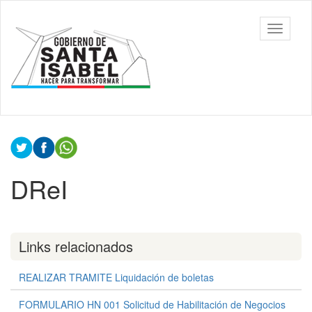
Ir
al
Comuna
Mostrar/
contenido
Santa
barra
principal
Isabel,
de
Santa
navegac
Fe
Contenido
principal
DReI
Links relacionados
REALIZAR TRAMITE Liquidación de boletas
FORMULARIO HN 001 Solicitud de Habilitación de Negocios