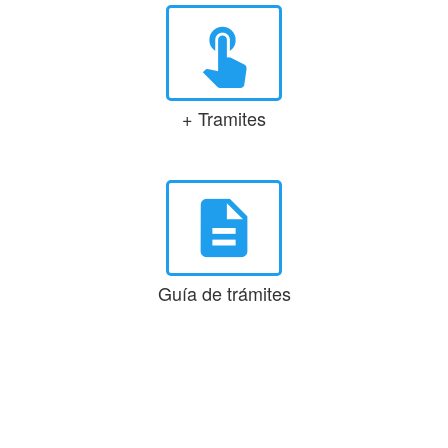
touch_app
+ Tramites
description
Guía de trámites