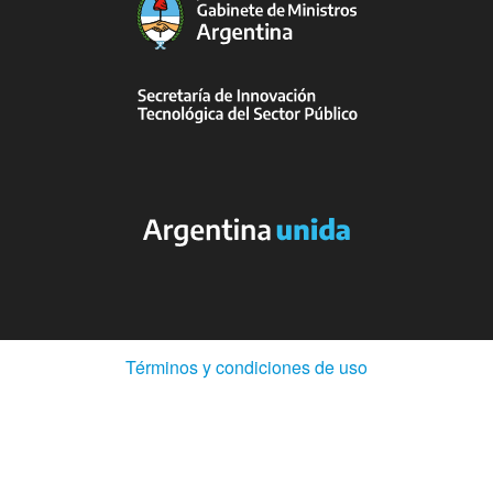
(Abre
Términos y condiciones de uso
en
ventana
nueva)