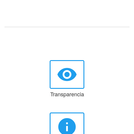
visibility
Transparencia
info