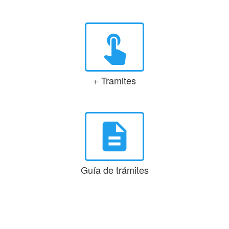
touch_app
+ Tramites
description
Guía de trámites