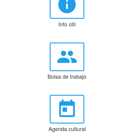
info
Info útil
group
Bolsa de trabajo
today
Agenda cultural